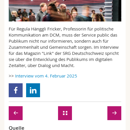
Math.-Nat. und Med. Fak.
Mitarbeitende
Webmail
Interfakultär
Doktorierende
Vorlesungsverzeichnis
Für Regula Hänggli Fricker, Professorin für politische
Kommunikation am DCM, muss der Service public das
MyUnifr
Publikum nicht nur informieren, sondern auch für
Zusammenhalt und Gemeinschaft sorgen. Im Interview
für das Magazin "Link" der SRG Deutschschweiz spricht
sie über die Entwicklung des Publikums im digitalen
Zeitalter, über Dialog und Macht.
>>
Interview vom 4. Februar 2025
Quelle