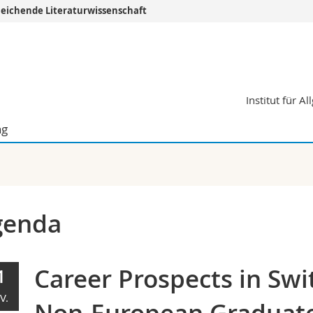
leichende Literaturwissenschaft
Informationen 
k.
Studieninteressier
aftliche Fak.
Studierende
Institut für 
d Sozialwissenschaftliche Fak.
Medien
Fak.
Forschende
ng
ungs- und Bildungswissenschaften
Mitarbeitende
 Med. Fak.
Doktorierende
genda
Career Prospects in Swi
1
V.