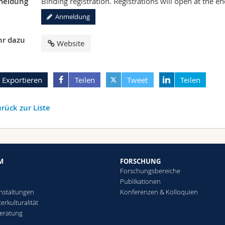
eldung
Binding registration. Registrations will open at the e
Anmeldung
r dazu
Website
Exportieren
Teilen
Tweet
Teilen
rück zur Liste
M
FORSCHUNG
Forschungsbereiche
Publikationen
nstaltungen
Konferenzen & Kolloquien
erkulturalität
eratung