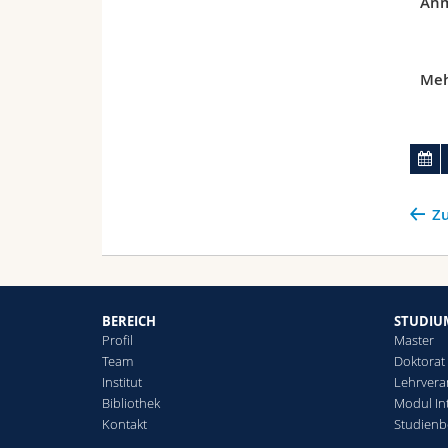
Anm
Meh
Zu
BEREICH
STUDIU
Profil
Master
Team
Doktorat
Institut
Lehrvera
Bibliothek
Modul Int
Kontakt
Studienb