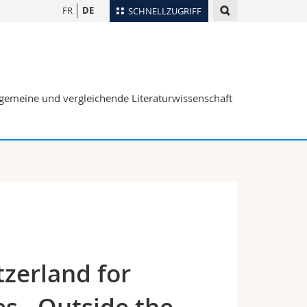
FR
DE
SCHNELLZUGRIFF
für
Personenverzeichnis
Ortsplan
te
Bibliotheken
Allgemeine und vergleichende Literaturwissenschaft
Webmail
Vorlesungsverzeichnis
MyUnifr
tzerland for