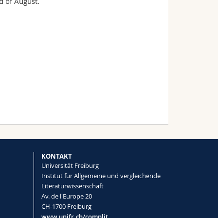
nd of August.
KONTAKT
Universität Freiburg
Institut für Allgemeine und vergleichende
Literaturwissenschaft
Av. de l'Europe 20
CH-1700 Freiburg
www.unifr.ch/complit