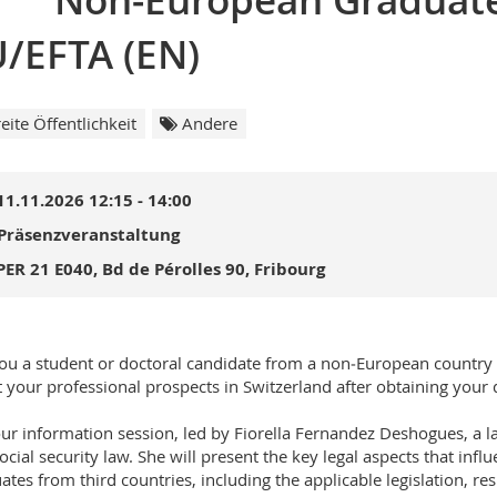
Non‑European Graduates
/EFTA (EN)
eite Öffentlichkeit
Andere
11.11.2026 12:15 - 14:00
Präsenzveranstaltung
PER 21 E040, Bd de Pérolles 90, Fribourg
ou a student or doctoral candidate from a non‑European country
 your professional prospects in Switzerland after obtaining your 
our information session, led by Fiorella Fernandez Deshogues, a la
ocial security law. She will present the key legal aspects that infl
ates from third countries, including the applicable legislation, re