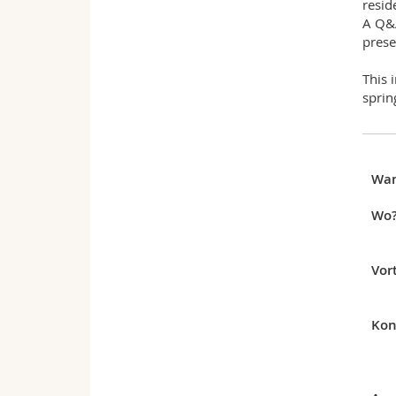
resid
A Q&A
prese
This 
sprin
Wa
Wo
Vor
Kon