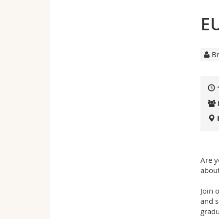
EU
Br
Are y
about
Join 
and s
gradu