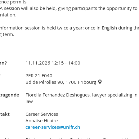
ence permits.
 session will also be held, giving participants the opportunity to
ntation.
information session is held twice a year: once in English during 
g term.
nn?
11.11.2026 12:15 - 14:00
?
PER 21 E040
Bd de Pérolles 90, 1700 Fribourg
tragende
Fiorella Fernandez Deshogues, lawyer specializing in m
law
takt
Career Services
Annaïse Hilaire
career-services@unifr.ch