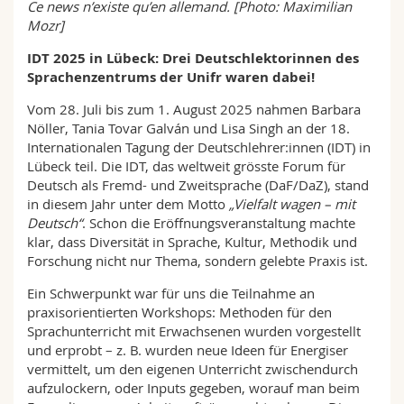
Ce news n’existe qu’en allemand. [Photo:
Maximilian
Sciences et médecine
Collaborateurs
Webmail
Mozr]
IDT 2025 in Lübeck: Drei Deutschlektorinnen des
Interfacultaire
Doctorants
Programme des cours
Sprachenzentrums der Unifr waren dabei!
Vom 28. Juli bis zum 1. August 2025 nahmen Barbara
MyUnifr
Nöller, Tania Tovar Galván und Lisa Singh an der 18.
Internationalen Tagung der Deutschlehrer:innen (IDT) in
Lübeck teil. Die IDT, das weltweit grösste Forum für
Deutsch als Fremd- und Zweitsprache (DaF/DaZ), stand
in diesem Jahr unter dem Motto
„Vielfalt wagen – mit
Deutsch“
. Schon die Eröffnungsveranstaltung machte
klar, dass Diversität in Sprache, Kultur, Methodik und
Forschung nicht nur Thema, sondern gelebte Praxis ist.
Ein Schwerpunkt war für uns die Teilnahme an
praxisorientierten Workshops: Methoden für den
Sprachunterricht mit Erwachsenen wurden vorgestellt
und erprobt – z. B. wurden neue Ideen für Energiser
vermittelt, um den eigenen Unterricht zwischendurch
aufzulockern, oder Inputs gegeben, worauf man beim