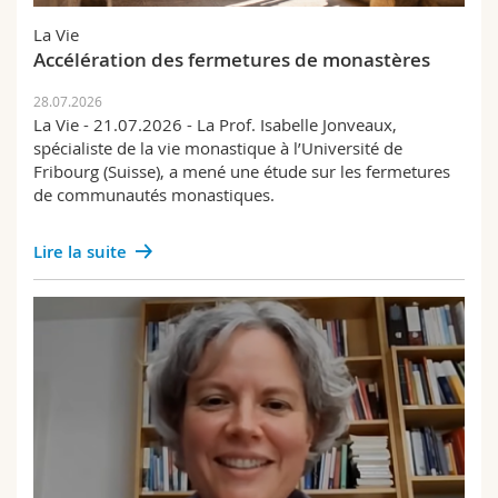
Sciences et médecine
Collaborateurs
Webmail
La Vie
Accélération des fermetures de monastères
Interfacultaire
Doctorants
Programme des cours
28.07.2026
La Vie - 21.07.2026 - La Prof. Isabelle Jonveaux,
MyUnifr
spécialiste de la vie monastique à l’Université de
Fribourg (Suisse), a mené une étude sur les fermetures
de communautés monastiques.
Lire la suite