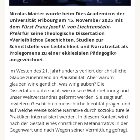
Math.-Nat. und Med. Fak.
Mitarbeitende
Webmail
Nicolas Matter wurde beim Dies Academicus der
Universität Fribourg am 15. November 2025 mit
Interfakultär
Doktorierende
Vorlesungsverzeichnis
dem
Fürst Franz Josef II. von Liechtenstein-
Preis
für seine theologische Dissertation
MyUnifr
«Verleiblichte Geschichten. Studien zur
Schnittstelle von Leiblichkeit und Narrativität als
Prolegomena zu einer ekklesialen Pädagogik»
ausgezeichnet.
Im Westen des 21. Jahrhunderts verliert der christliche
Glaube zunehmend an Plausibilität. Aber warum
glauben wir eigentlich, was wir glauben? Die
Dissertation untersucht, wie unsere Wahrnehmung und
unser Weltverständnis geformt werden. Sie zeigt auf,
inwiefern Geschichten menschliche Identität prägen und
auf welche Weise solche Narrative durch soziokulturelle
Praktiken internalisiert werden. In diesem Kontext wird
nach der Gestalt eines christlichen Metanarrativs in der
Gegenwart und nach Wegen seiner Vermittlung gefragt.