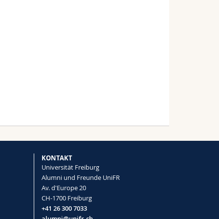
KONTAKT
Universität Freiburg
Alumni und Freunde UniFR
Av. d'Europe 20
CH-1700 Freiburg
+41 26 300 7033
alumni@unifr.ch