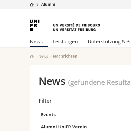
Alumni
Universität
Fakultäten
Universität
Studium
Theologische Fa
Freiburg
Campus
Rechtswissensch
News
Leistungen
Unterstützung & P
Forschung
Wirtschafts- un
Universität
Philosophische 
Weiterbildung
Fak. für Erzieh
News
Nachrichten
Math.-Nat. und
Interfakultär
News
(gefundene Resulta
Filter
Events
Alumni UniFR Verein