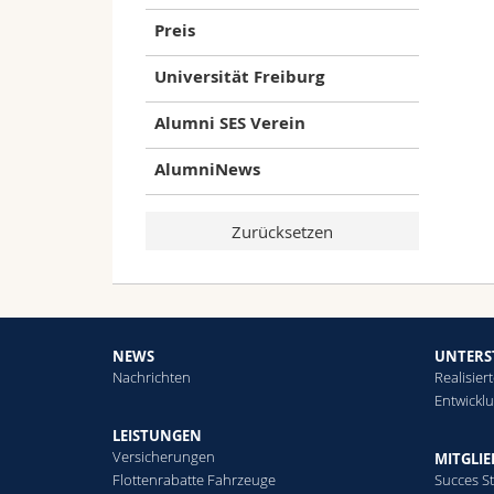
Preis
Universität Freiburg
Alumni SES Verein
AlumniNews
NEWS
UNTERS
Nachrichten
Realisier
Entwickl
LEISTUNGEN
Versicherungen
MITGLI
Flottenrabatte Fahrzeuge
Succes St