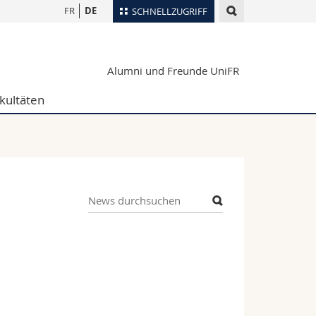
FR
DE
SCHNELLZUGRIFF
für
Personenverzeichnis
Alumni und Freunde UniFR
Ortsplan
te
Bibliotheken
kultäten
Webmail
Vorlesungsverzeichnis
MyUnifr