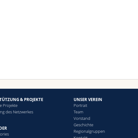
TÜTZUNG & PROJEKTE
UNSER VEREIN
te Projekte
Portrait
ung des Netzwerkes
Team
Vorstand
Geschichte
EDER
Regionalgruppen
ories
Kontakt