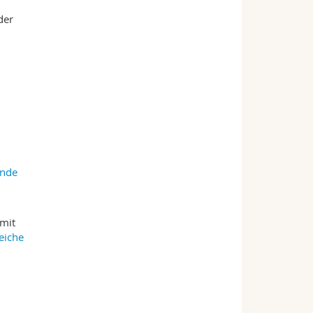
der
unde
 mit
eiche