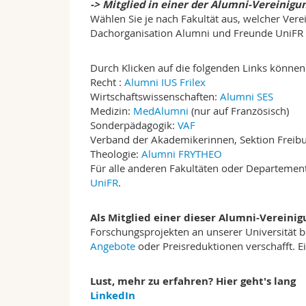
-> Mitglied in einer der Alumni-Vereinigun
Wählen Sie je nach Fakultät aus, welcher Vere
Dachorganisation Alumni und Freunde UniFR 
Durch Klicken auf die folgenden Links können 
Recht :
Alumni IUS Frilex
Wirtschaftswissenschaften:
Alumni SES
Medizin:
MedAlumni
(nur auf Französisch)
Sonderpädagogik:
VAF
Verband der Akademikerinnen, Sektion Freib
Theologie:
Alumni FRYTHEO
Für alle anderen Fakultäten oder Departeme
UniFR
.
Als Mitglied einer dieser Alumni-Vereini
Forschungsprojekten an unserer Universität b
Angebote
oder Preisreduktionen verschafft. Ei
Lust, mehr zu erfahren? Hier geht's lang
LinkedIn