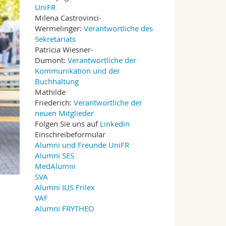
UniFR
Milena Castrovinci-
Wermelinger:
Verantwortliche des
Sekretariats
Patricia Wiesner-
Dumont:
Verantwortliche der
Kommunikation und der
Buchhaltung
Mathilde
Friederich:
Verantwortliche der
neuen Mitglieder
Folgen Sie uns auf
Linkedin
Einschreibeformular
Alumni und Freunde UniFR
Alumni SES
MedAlumni
SVA
Alumni IUS Frilex
VAF
Alumni FRYTHEO