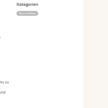
Kategorien
AlumniNews
e
rks zu
 und