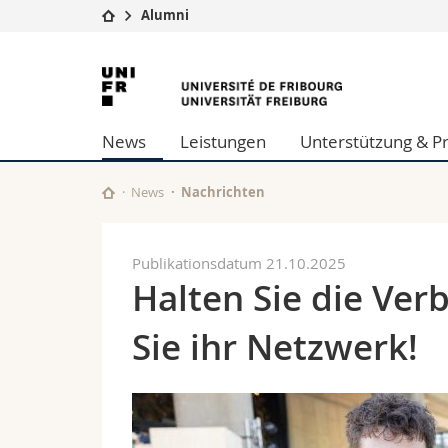
Alumni
Universität
Fakultäten
Universität
Studium
Theologische Fa
Freiburg
Campus
Rechtswissensch
News
Leistungen
Unterstützung & P
Forschung
Wirtschafts- un
Universität
Philosophische 
Weiterbildung
Fak. für Erzieh
News
Nachrichten
Math.-Nat. und
Interfakultär
Publikationsdatum 21.10.2025
Halten Sie die Ver
Sie ihr Netzwerk!