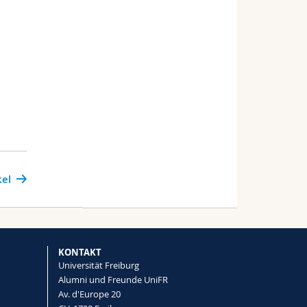
kel
KONTAKT
Universität Freiburg
Alumni und Freunde UniFR
Av. d'Europe 20