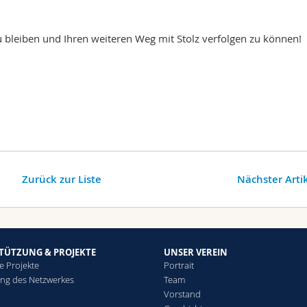
u bleiben und Ihren weiteren Weg mit Stolz verfolgen zu können!
Zurück zur Liste
Nächster Arti
TÜTZUNG & PROJEKTE
UNSER VEREIN
te Projekte
Portrait
ung des Netzwerkes
Team
Vorstand