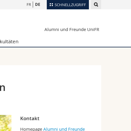
FR
DE
SCHNELLZUGRIFF
für
Personenverzeichnis
Alumni und Freunde UniFR
Ortsplan
te
Bibliotheken
kultäten
Webmail
Vorlesungsverzeichnis
MyUnifr
en
Kontakt
Homepage
Alumni und Freunde