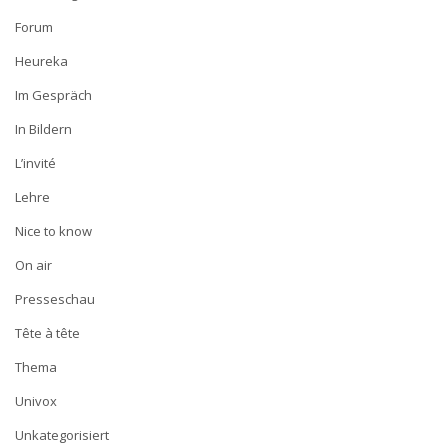
Forum
Heureka
Im Gespräch
In Bildern
L’invité
Lehre
Nice to know
On air
Presseschau
Tête à tête
Thema
Univox
Unkategorisiert