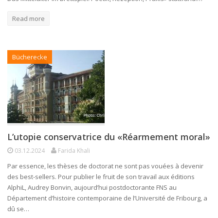
Read more
Bücherecke
L’utopie conservatrice du «Réarmement moral»
03.12.2024
Farida Khali
Par essence, les thèses de doctorat ne sont pas vouées à devenir
des best-sellers. Pour publier le fruit de son travail aux éditions
AlphiL, Audrey Bonvin, aujourd’hui postdoctorante FNS au
Département d’histoire contemporaine de l’Université de Fribourg, a
dû se…