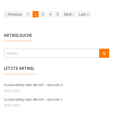
‹
Previous
1
2
3
4
5
Next
›
Last
»
ARTIKELSUCHE
LETZTE ARTIKEL
Sustainability talks @Unifr – épisode 4
09.07.2026
Sustainability talks @Unifr – épisode 3
09.07.2026