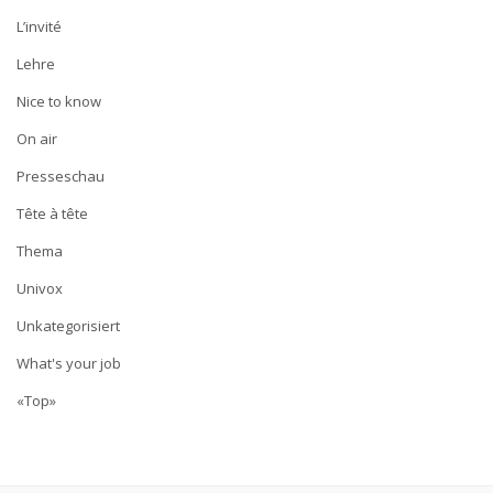
L’invité
Lehre
Nice to know
On air
Presseschau
Tête à tête
Thema
Univox
Unkategorisiert
What's your job
«Top»