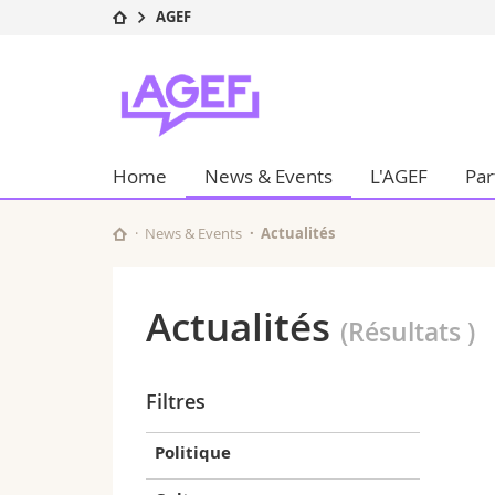
AGEF
Université
Facultés
AGEF
Etudes
Théologie
Campus
Droit
Recherche
Sciences é
Home
News & Events
L'AGEF
Par
Université
Lettres et
Formation continue
Sciences de
Sciences e
News & Events
Actualités
Interfacult
Actualités
(Résultats
)
Filtres
Politique