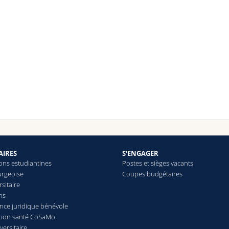
AIRES
S'ENGAGER
ions estudiantines
Postes et sièges vacants
urgeoise
Coupes budgétaires
rsitaire
ns
ce juridique bénévole
tion santé CoSaMo
versitaire