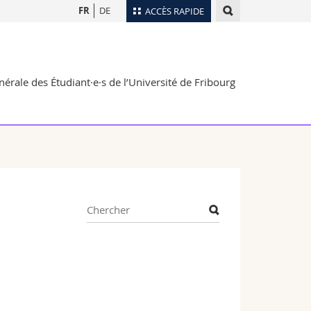
FR
DE
ACCÈS RAPIDE
Annuaire du personnel
Plan d'accès
nts
érale des Étudiant·e·s de l’Université de Fribourg
Bibliothèques
Webmail
rs
Programme des cours
MyUnifr