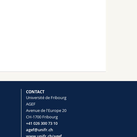
CONTACT
Université de Fribourg
AGEF
Avenue de l'Europe 20
CH-1700 Fribourg
+41 026 300 73 10
agef@unifr.ch
www.unifr.ch/agef