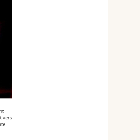
nt
t vers
ite