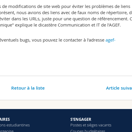
 de modifications de site web pour éviter les problèmes de liens
 présent, nous avions des liens avec de faux noms de répertoire, 
 éviter dans les URLs, juste pour une question de référencement. C
ique" explique le dicastère Communication et IT de l'AGEF.
éventuels bugs, vous pouvez le contacter à l'adresse
agef-
Retour à la liste
Article suiv
AIRES
S'ENGAGER
ions estudiantines
Postes et sièges vacants
urgeoise
Coupes budgétaires