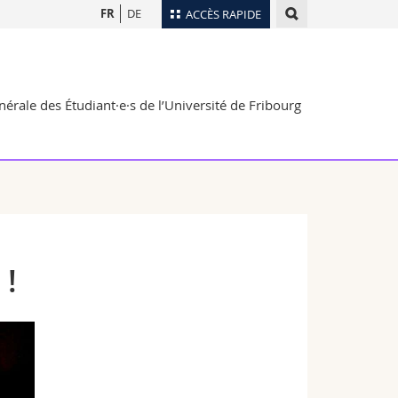
FR
DE
ACCÈS RAPIDE
Annuaire du personnel
Plan d'accès
nts
érale des Étudiant·e·s de l’Université de Fribourg
Bibliothèques
Webmail
rs
Programme des cours
MyUnifr
 !