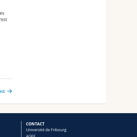
des
'est
ant
CONTACT
Université de Fribourg
AGEF